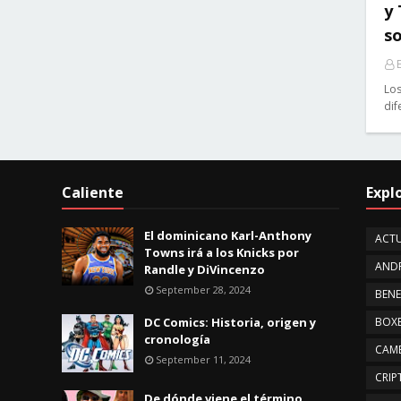
y
so
E
Los
dif
Caliente
Expl
El dominicano Karl-Anthony
ACTU
Towns irá a los Knicks por
AND
Randle y DiVincenzo
September 28, 2024
BENE
DC Comics: Historia, origen y
BOX
cronología
CAMB
September 11, 2024
CRI
De dónde viene el término