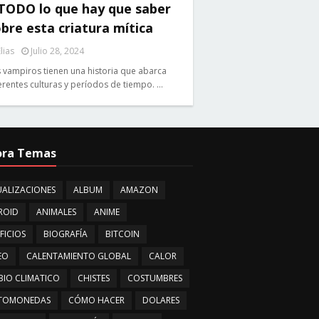
 TODO lo que hay que saber
bre esta criatura mítica
lias
Julio 28, 2024
 vampiros tienen una historia que abarca
erentes culturas y períodos de tiempo. …
ora Temas
ALIZACIONES
ALBUM
AMAZON
ROID
ANIMALES
ANIME
FICIOS
BIOGRAFÍA
BITCOIN
EO
CALENTAMIENTO GLOBAL
CALOR
IO CLIMATICO
CHISTES
COSTUMBRES
PTOMONEDAS
CÓMO HACER
DOLARES