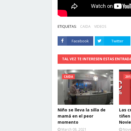
ETIQUETAS:
CAIDA
VIDEOS
Facebook
Twitter
TAL VEZ TE INTERESEN ESTAS ENTRAD
CAIDA
201
Niño se lleva la silla de
Las c
mamá en el peor
tiñen
momento
Novie
March 08, 2021
Nove