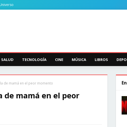
Universo
SALUD
TECNOLOGÍA
CINE
MÚSICA
LIBROS
DEPO
En
silla de mamá en el peor momento
lla de mamá en el peor