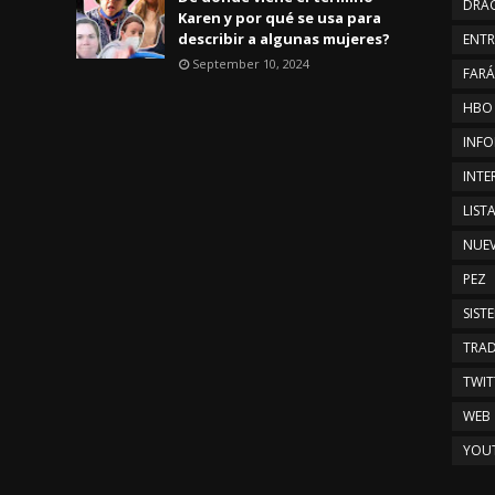
DRA
Karen y por qué se usa para
describir a algunas mujeres?
ENTR
September 10, 2024
FAR
HBO
INFO
INTE
LIST
NUE
PEZ
SIST
TRAD
TWIT
WEB
YOU