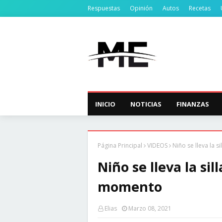
Respuestas
Opinión
Autos
Recetas
INICIO
NOTICIAS
FINANZAS
Página Principal
VIDEOS
Niño se lleva la 
Niño se lleva la si
momento
Elias
Marzo 08, 2021