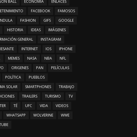
GON BALL
ECONOMÍA
ENLACES
ETENIMIENTO
FACEBOOK
FAMOSOS
ÁNDULA
FASHION
GIFS
GOOGLE
HISTORIA
IDEAS
IMÁGENES
RMACIÓN GENERAL
INSTAGRAM
RESANTE
INTERNET
IOS
IPHONE
A
MEMES
NASA
NBA
NFL
VO
ORIGENES
PAN
PELÍCULAS
POLÍTICA
PUEBLOS
EMA SOLAR
SMARTPHONES
TRABAJO
ICIONES
TRAILERS
TURISMO
TV
TER
TÉ
UFC
VIDA
VIDEOS
WHATSAPP
WOLVERINE
WWE
TUBE