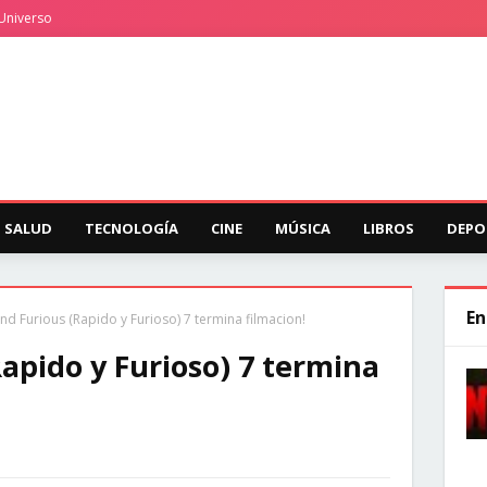
Universo
SALUD
TECNOLOGÍA
CINE
MÚSICA
LIBROS
DEPO
En
and Furious (Rapido y Furioso) 7 termina filmacion!
Rapido y Furioso) 7 termina