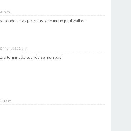
20 p.m.
haciendo estas peliculas si se murio paul walker
014 a las 2:32 p.m.
 casi terminada cuando se muri paul
:54 a.m.