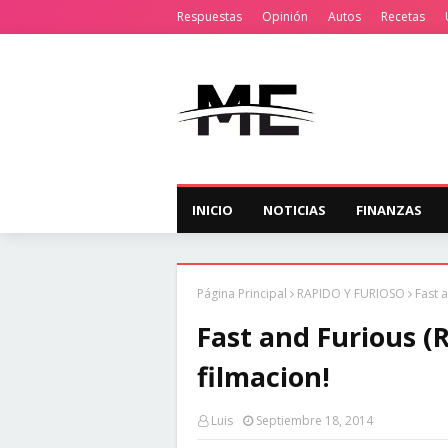
Respuestas
Opinión
Autos
Recetas
INICIO
NOTICIAS
FINANZAS
Página Principal
RAPIDO Y FURIOSO
Fast 
Fast and Furious (
filmacion!
Luis
Septiembre 18, 2014