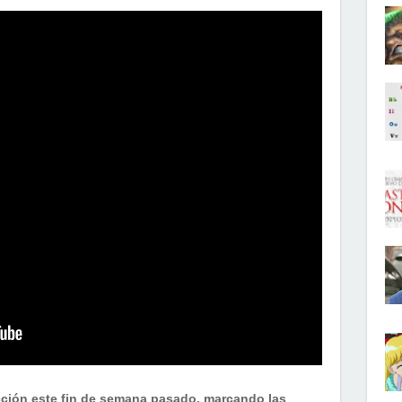
cción este fin de semana pasado, marcando las