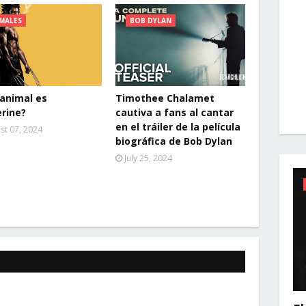
MALES
BOB DYLAN
animal es
Timothee Chalamet
rine?
cautiva a fans al cantar
en el tráiler de la película
st 07, 2024
biográfica de Bob Dylan
July 25, 2024