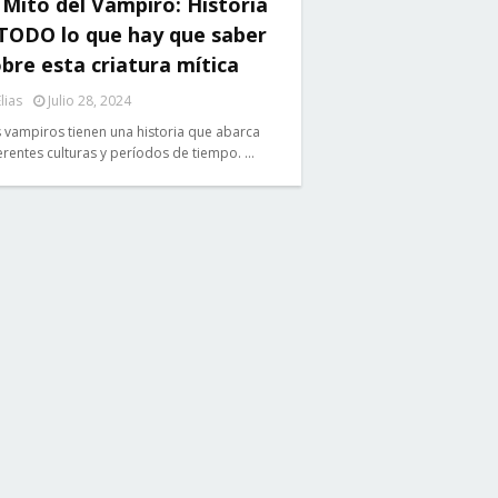
 Mito del Vampiro: Historia
 TODO lo que hay que saber
bre esta criatura mítica
lias
Julio 28, 2024
 vampiros tienen una historia que abarca
erentes culturas y períodos de tiempo. …