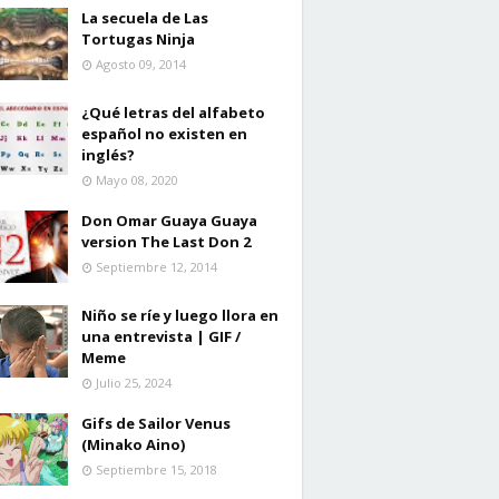
La secuela de Las
Tortugas Ninja
Agosto 09, 2014
¿Qué letras del alfabeto
español no existen en
inglés?
Mayo 08, 2020
Don Omar Guaya Guaya
version The Last Don 2
Septiembre 12, 2014
Niño se ríe y luego llora en
una entrevista | GIF /
Meme
Julio 25, 2024
Gifs de Sailor Venus
(Minako Aino)
Septiembre 15, 2018