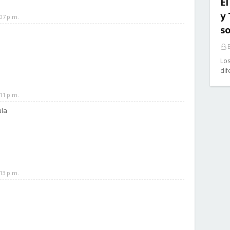
El
y
07 p.m.
so
E
Los
dif
11 p.m.
ula
13 p.m.