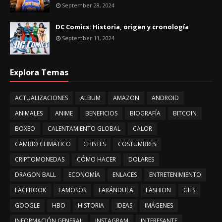
September 28, 2024
DC Comics: Historia, origen y cronología
September 11, 2024
Explora Temas
ACTUALIZACIONES
ALBUM
AMAZON
ANDROID
ANIMALES
ANIME
BENEFICIOS
BIOGRAFÍA
BITCOIN
BOXEO
CALENTAMIENTO GLOBAL
CALOR
CAMBIO CLIMATICO
CHISTES
COSTUMBRES
CRIPTOMONEDAS
CÓMO HACER
DOLARES
DRAGON BALL
ECONOMÍA
ENLACES
ENTRETENIMIENTO
FACEBOOK
FAMOSOS
FARÁNDULA
FASHION
GIFS
GOOGLE
HBO
HISTORIA
IDEAS
IMÁGENES
INFORMACIÓN GENERAL
INSTAGRAM
INTERESANTE