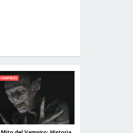
VAMPIROS
 Mito del Vampiro: Historia