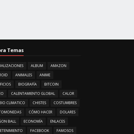
ora Temas
ALIZACIONES
ALBUM
AMAZON
ROID
ANIMALES
ANIME
FICIOS
BIOGRAFÍA
BITCOIN
EO
CALENTAMIENTO GLOBAL
CALOR
IO CLIMATICO
CHISTES
COSTUMBRES
PTOMONEDAS
CÓMO HACER
DOLARES
GON BALL
ECONOMÍA
ENLACES
ETENIMIENTO
FACEBOOK
FAMOSOS