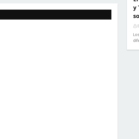
y
so
E
Los
dif