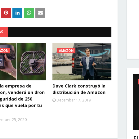
AS
AZON
AMAZON
 la empresa de
Dave Clark construyó la
n, venderá un dron
distribución de Amazon
guridad de 250
December 17, 2019
es que vuela por tu
ember 25, 2020
El