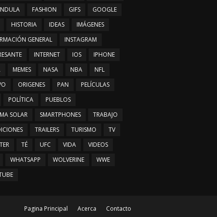
ÁNDULA
FASHION
GIFS
GOOGLE
HISTORIA
IDEAS
IMÁGENES
RMACIÓN GENERAL
INSTAGRAM
RESANTE
INTERNET
IOS
IPHONE
A
MEMES
NASA
NBA
NFL
VO
ORIGENES
PAN
PELÍCULAS
POLÍTICA
PUEBLOS
EMA SOLAR
SMARTPHONES
TRABAJO
ICIONES
TRAILERS
TURISMO
TV
TER
TÉ
UFC
VIDA
VIDEOS
WHATSAPP
WOLVERINE
WWE
TUBE
Pagina Principal
Acerca
Contacto