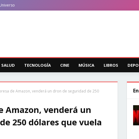
Universo
SALUD
TECNOLOGÍA
CINE
MÚSICA
LIBROS
DEPO
En
mpresa de Amazon, venderá un dron de seguridad de 250
de Amazon, venderá un
de 250 dólares que vuela