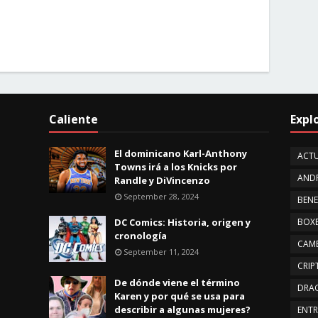
Caliente
Expl
El dominicano Karl-Anthony
ACTU
Towns irá a los Knicks por
AND
Randle y DiVincenzo
September 28, 2024
BENE
DC Comics: Historia, origen y
BOX
cronología
CAMB
September 11, 2024
CRI
De dónde viene el término
DRA
Karen y por qué se usa para
describir a algunas mujeres?
ENTR