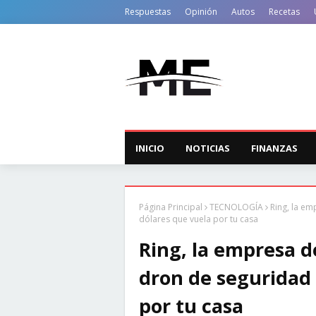
Respuestas
Opinión
Autos
Recetas
INICIO
NOTICIAS
FINANZAS
Página Principal
TECNOLOGÍA
Ring, la e
dólares que vuela por tu casa
Ring, la empresa 
dron de seguridad 
por tu casa