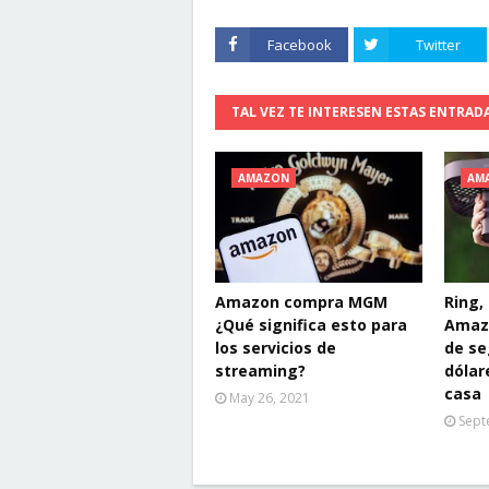
Facebook
Twitter
TAL VEZ TE INTERESEN ESTAS ENTRAD
AMAZON
AM
Amazon compra MGM
Ring,
¿Qué significa esto para
Amazo
los servicios de
de se
streaming?
dólar
casa
May 26, 2021
Sept