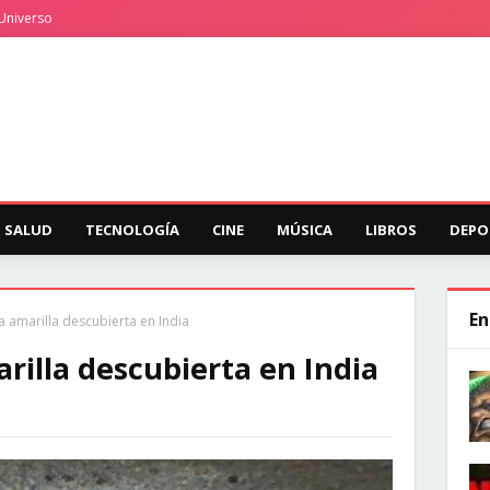
Universo
SALUD
TECNOLOGÍA
CINE
MÚSICA
LIBROS
DEPO
En
a amarilla descubierta en India
rilla descubierta en India