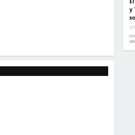
El
y
so
E
Los
dif