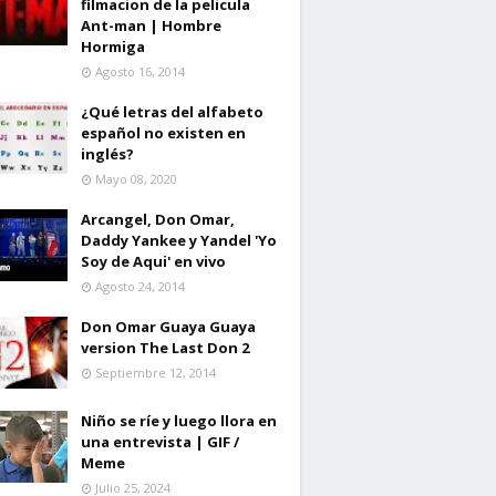
filmacion de la pelicula
Ant-man | Hombre
Hormiga
Agosto 16, 2014
¿Qué letras del alfabeto
español no existen en
inglés?
Mayo 08, 2020
Arcangel, Don Omar,
Daddy Yankee y Yandel 'Yo
Soy de Aqui' en vivo
Agosto 24, 2014
Don Omar Guaya Guaya
version The Last Don 2
Septiembre 12, 2014
Niño se ríe y luego llora en
una entrevista | GIF /
Meme
Julio 25, 2024