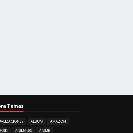
ora Temas
ALIZACIONES
ALBUM
AMAZON
ROID
ANIMALES
ANIME