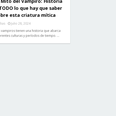
 Mito del Vampiro: Historia
 TODO lo que hay que saber
bre esta criatura mítica
lias
Julio 28, 2024
 vampiros tienen una historia que abarca
erentes culturas y períodos de tiempo. …