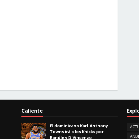
Caliente
Expl
El dominicano Karl-Anthony
ACTU
Towns irá a los Knicks por
AND
Randle y DiVincenzo