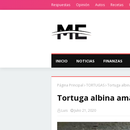
Respuestas
Opinión
Autos
Recetas
INICIO
NOTICIAS
FINANZAS
Página Principal
TORTUGAS
Tortuga albin
Tortuga albina ama
Luis
Julio 21, 2020