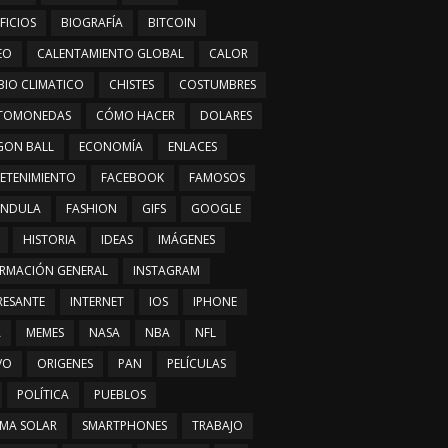
FICIOS
BIOGRAFÍA
BITCOIN
EO
CALENTAMIENTO GLOBAL
CALOR
IO CLIMATICO
CHISTES
COSTUMBRES
PTOMONEDAS
CÓMO HACER
DOLARES
GON BALL
ECONOMÍA
ENLACES
ETENIMIENTO
FACEBOOK
FAMOSOS
ÁNDULA
FASHION
GIFS
GOOGLE
HISTORIA
IDEAS
IMÁGENES
RMACIÓN GENERAL
INSTAGRAM
RESANTE
INTERNET
IOS
IPHONE
A
MEMES
NASA
NBA
NFL
VO
ORIGENES
PAN
PELÍCULAS
POLÍTICA
PUEBLOS
EMA SOLAR
SMARTPHONES
TRABAJO