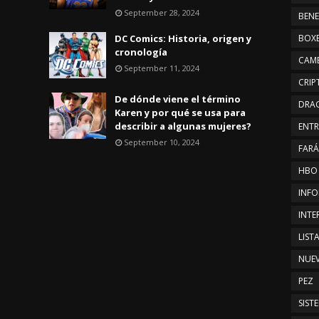
September 28, 2024
BENE
DC Comics: Historia, origen y
BOX
cronología
CAMB
September 11, 2024
CRI
De dónde viene el término
DRA
Karen y por qué se usa para
describir a algunas mujeres?
ENTR
September 10, 2024
FAR
HBO
INFO
INTE
LIST
NUE
PEZ
SIST