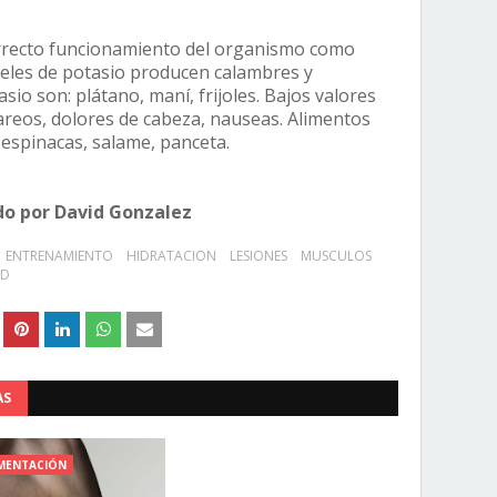
correcto funcionamiento del organismo como
veles de potasio producen calambres y
sio son: plátano, maní, frijoles. Bajos valores
reos, dolores de cabeza, nauseas. Alimentos
espinacas, salame, panceta.
do por David Gonzalez
ENTRENAMIENTO
HIDRATACION
LESIONES
MUSCULOS
UD
AS
MENTACIÓN