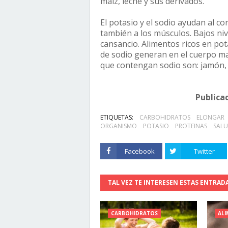
maíz, leche y sus derivados.
El potasio y el sodio ayudan al 
también a los músculos. Bajos ni
cansancio. Alimentos ricos en pota
de sodio generan en el cuerpo ma
que contengan sodio son: jamón, 
Publica
ETIQUETAS:
CARBOHIDRATOS
ELONGAR
ORGANISMO
POTASIO
PROTEINAS
SAL
Facebook
Twitter
TAL VEZ TE INTERESEN ESTAS ENTRAD
CARBOHIDRATOS
ALI