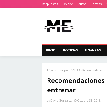
Respuestas
Opinión
Autos
Recetas
INICIO
NOTICIAS
FINANZAS
Página Principal
SALUD
Recomendaciones 
Recomendaciones p
entrenar
David Gonzalez
Octubre 31, 2018