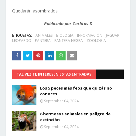
Quedarán asombrados!
Publicado por Carlitos D
ETIQUETAS:
ANIMALES
BIOLOGIA
INFORMACIÓN
JAGUAR
LEOPARDO
PANTERA
PANTERA NEGRA
ZOOLOGIA
TAL VEZ TE INTERESEN ESTAS ENTRADAS
Los 5 peces más feos que quizás no
conoces
September 04, 2024
6 hermosos animales en peligro de
extinción
September 04, 2024