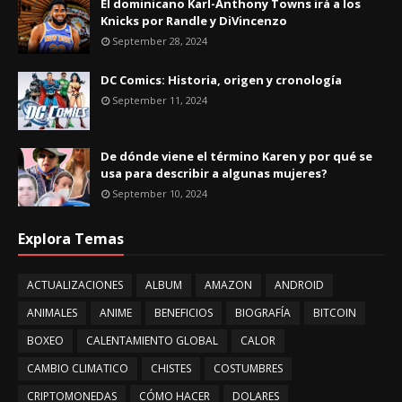
El dominicano Karl-Anthony Towns irá a los
Knicks por Randle y DiVincenzo
September 28, 2024
DC Comics: Historia, origen y cronología
September 11, 2024
De dónde viene el término Karen y por qué se
usa para describir a algunas mujeres?
September 10, 2024
Explora Temas
ACTUALIZACIONES
ALBUM
AMAZON
ANDROID
ANIMALES
ANIME
BENEFICIOS
BIOGRAFÍA
BITCOIN
BOXEO
CALENTAMIENTO GLOBAL
CALOR
CAMBIO CLIMATICO
CHISTES
COSTUMBRES
CRIPTOMONEDAS
CÓMO HACER
DOLARES