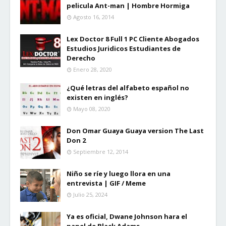
pelicula Ant-man | Hombre Hormiga
Agosto 16, 2014
Lex Doctor 8 Full 1 PC Cliente Abogados
Estudios Juridicos Estudiantes de
Derecho
Enero 28, 2020
¿Qué letras del alfabeto español no
existen en inglés?
Mayo 08, 2020
Don Omar Guaya Guaya version The Last
Don 2
Septiembre 12, 2014
Niño se ríe y luego llora en una
entrevista | GIF / Meme
Julio 25, 2024
Ya es oficial, Dwane Johnson hara el