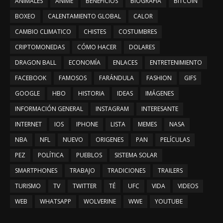
ANIMALES
ANIME
BENEFICIOS
BIOGRAFÍA
BITCOIN
BOXEO
CALENTAMIENTO GLOBAL
CALOR
CAMBIO CLIMATICO
CHISTES
COSTUMBRES
CRIPTOMONEDAS
CÓMO HACER
DOLARES
DRAGON BALL
ECONOMÍA
ENLACES
ENTRETENIMIENTO
FACEBOOK
FAMOSOS
FARÁNDULA
FASHION
GIFS
GOOGLE
HBO
HISTORIA
IDEAS
IMÁGENES
INFORMACIÓN GENERAL
INSTAGRAM
INTERESANTE
INTERNET
IOS
IPHONE
LISTA
MEMES
NASA
NBA
NFL
NUEVO
ORIGENES
PAN
PELÍCULAS
PEZ
POLÍTICA
PUEBLOS
SISTEMA SOLAR
SMARTPHONES
TRABAJO
TRADICIONES
TRAILERS
TURISMO
TV
TWITTER
TÉ
UFC
VIDA
VIDEOS
WEB
WHATSAPP
WOLVERINE
WWE
YOUTUBE