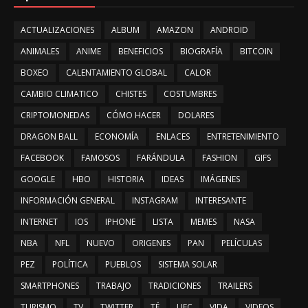
ACTUALIZACIONES
ALBUM
AMAZON
ANDROID
ANIMALES
ANIME
BENEFICIOS
BIOGRAFÍA
BITCOIN
BOXEO
CALENTAMIENTO GLOBAL
CALOR
CAMBIO CLIMATICO
CHISTES
COSTUMBRES
CRIPTOMONEDAS
CÓMO HACER
DOLARES
DRAGON BALL
ECONOMÍA
ENLACES
ENTRETENIMIENTO
FACEBOOK
FAMOSOS
FARÁNDULA
FASHION
GIFS
GOOGLE
HBO
HISTORIA
IDEAS
IMÁGENES
INFORMACIÓN GENERAL
INSTAGRAM
INTERESANTE
INTERNET
IOS
IPHONE
LISTA
MEMES
NASA
NBA
NFL
NUEVO
ORIGENES
PAN
PELÍCULAS
PEZ
POLÍTICA
PUEBLOS
SISTEMA SOLAR
SMARTPHONES
TRABAJO
TRADICIONES
TRAILERS
TURISMO
TV
TWITTER
TÉ
UFC
VIDA
VIDEOS