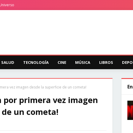
Universo
SALUD
TECNOLOGÍA
CINE
MÚSICA
LIBROS
DEPO
En
rimera vez imagen desde la superficie de un cometa!
a por primera vez imagen
e de un cometa!