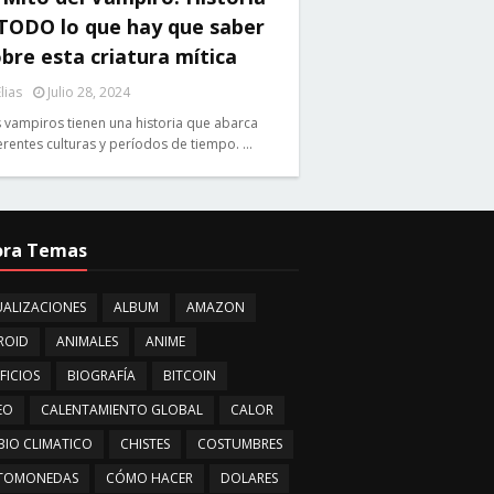
 TODO lo que hay que saber
bre esta criatura mítica
lias
Julio 28, 2024
 vampiros tienen una historia que abarca
erentes culturas y períodos de tiempo. …
ora Temas
ALIZACIONES
ALBUM
AMAZON
ROID
ANIMALES
ANIME
FICIOS
BIOGRAFÍA
BITCOIN
EO
CALENTAMIENTO GLOBAL
CALOR
IO CLIMATICO
CHISTES
COSTUMBRES
PTOMONEDAS
CÓMO HACER
DOLARES