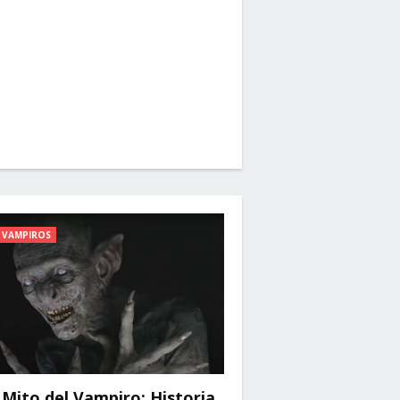
VAMPIROS
 Mito del Vampiro: Historia