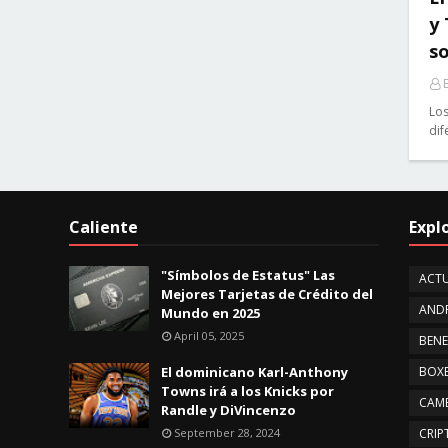
y
so
E
Los
dif
Caliente
Expl
"Símbolos de Estatus" Las
ACTU
Mejores Tarjetas de Crédito del
AND
Mundo en 2025
April 05, 2025
BENE
El dominicano Karl-Anthony
BOX
Towns irá a los Knicks por
CAMB
Randle y DiVincenzo
September 28, 2024
CRI