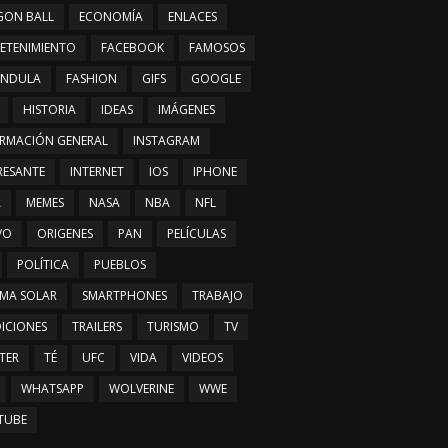
GON BALL
ECONOMÍA
ENLACES
ETENIMIENTO
FACEBOOK
FAMOSOS
ÁNDULA
FASHION
GIFS
GOOGLE
HISTORIA
IDEAS
IMÁGENES
RMACIÓN GENERAL
INSTAGRAM
RESANTE
INTERNET
IOS
IPHONE
A
MEMES
NASA
NBA
NFL
VO
ORIGENES
PAN
PELÍCULAS
POLÍTICA
PUEBLOS
EMA SOLAR
SMARTPHONES
TRABAJO
ICIONES
TRAILERS
TURISMO
TV
TER
TÉ
UFC
VIDA
VIDEOS
WHATSAPP
WOLVERINE
WWE
TUBE