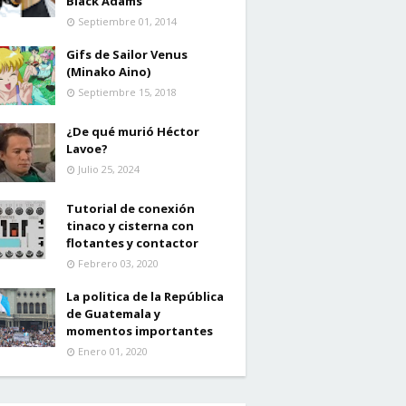
Black Adams
Septiembre 01, 2014
Gifs de Sailor Venus
(Minako Aino)
Septiembre 15, 2018
¿De qué murió Héctor
Lavoe?
Julio 25, 2024
Tutorial de conexión
tinaco y cisterna con
flotantes y contactor
Febrero 03, 2020
La politica de la República
de Guatemala y
momentos importantes
Enero 01, 2020