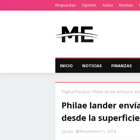
Respuestas
Opinión
Autos
Recetas
INICIO
NOTICIAS
FINANZAS
Página Principal
Philae lander envía por p
Philae lander enví
desde la superfici
Luis
Noviembre 11, 2014