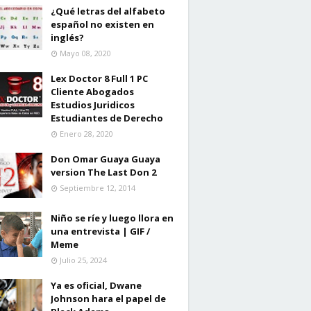
¿Qué letras del alfabeto
español no existen en
inglés?
Mayo 08, 2020
Lex Doctor 8 Full 1 PC
Cliente Abogados
Estudios Juridicos
Estudiantes de Derecho
Enero 28, 2020
Don Omar Guaya Guaya
version The Last Don 2
Septiembre 12, 2014
Niño se ríe y luego llora en
una entrevista | GIF /
Meme
Julio 25, 2024
Ya es oficial, Dwane
Johnson hara el papel de