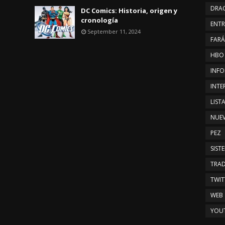
DRA
DC Comics: Historia, origen y
cronología
ENTR
September 11, 2024
FAR
HBO
INFO
INTE
LIST
NUE
PEZ
SIST
TRAD
TWIT
WEB
YOU