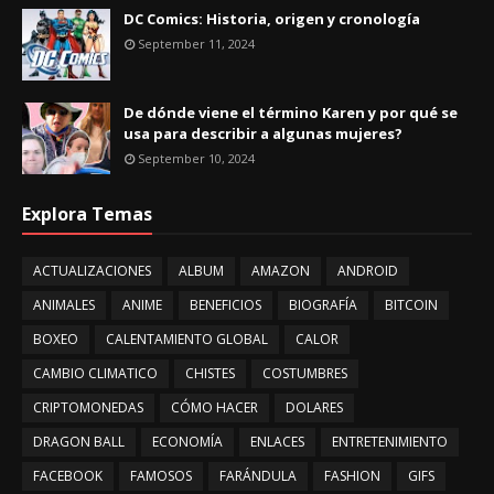
DC Comics: Historia, origen y cronología
September 11, 2024
De dónde viene el término Karen y por qué se
usa para describir a algunas mujeres?
September 10, 2024
Explora Temas
ACTUALIZACIONES
ALBUM
AMAZON
ANDROID
ANIMALES
ANIME
BENEFICIOS
BIOGRAFÍA
BITCOIN
BOXEO
CALENTAMIENTO GLOBAL
CALOR
CAMBIO CLIMATICO
CHISTES
COSTUMBRES
CRIPTOMONEDAS
CÓMO HACER
DOLARES
DRAGON BALL
ECONOMÍA
ENLACES
ENTRETENIMIENTO
FACEBOOK
FAMOSOS
FARÁNDULA
FASHION
GIFS