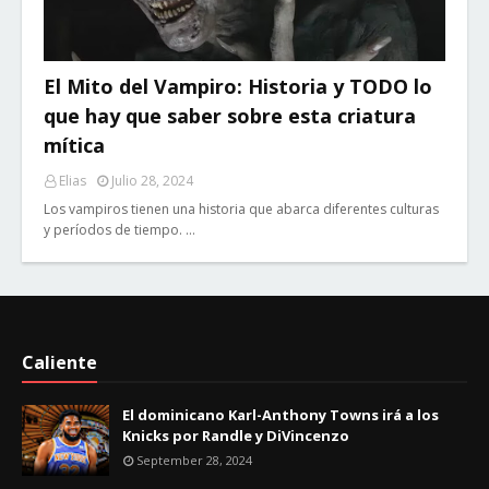
El Mito del Vampiro: Historia y TODO lo
que hay que saber sobre esta criatura
mítica
Elias
Julio 28, 2024
Los vampiros tienen una historia que abarca diferentes culturas
y períodos de tiempo. …
Caliente
El dominicano Karl-Anthony Towns irá a los
Knicks por Randle y DiVincenzo
September 28, 2024