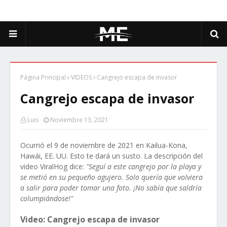
Página Principal
VIDEOS
Cangrejo escapa de invasor
Cangrejo escapa de invasor
Luis
Noviembre 13, 2021
Ocurrió el 9 de noviembre de 2021 en Kailua-Kona,
Hawái, EE. UU. Esto te dará un susto. La descripción del
video ViralHog dice:
"Seguí a este cangrejo por la playa y
se metió en su pequeño agujero. Solo quería que volviera
a salir para poder tomar una foto. ¡No sabía que saldría
columpiándose!"
Video: Cangrejo escapa de invasor