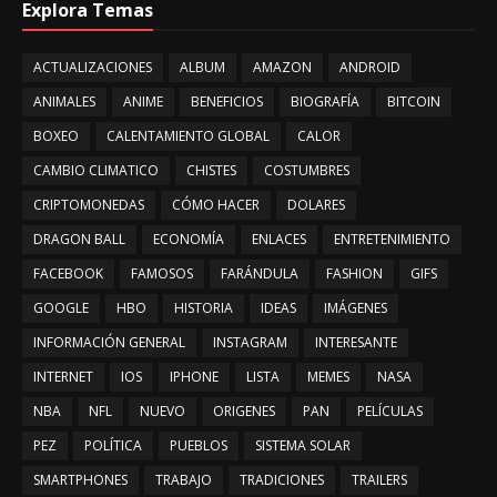
Explora Temas
ACTUALIZACIONES
ALBUM
AMAZON
ANDROID
ANIMALES
ANIME
BENEFICIOS
BIOGRAFÍA
BITCOIN
BOXEO
CALENTAMIENTO GLOBAL
CALOR
CAMBIO CLIMATICO
CHISTES
COSTUMBRES
CRIPTOMONEDAS
CÓMO HACER
DOLARES
DRAGON BALL
ECONOMÍA
ENLACES
ENTRETENIMIENTO
FACEBOOK
FAMOSOS
FARÁNDULA
FASHION
GIFS
GOOGLE
HBO
HISTORIA
IDEAS
IMÁGENES
INFORMACIÓN GENERAL
INSTAGRAM
INTERESANTE
INTERNET
IOS
IPHONE
LISTA
MEMES
NASA
NBA
NFL
NUEVO
ORIGENES
PAN
PELÍCULAS
PEZ
POLÍTICA
PUEBLOS
SISTEMA SOLAR
SMARTPHONES
TRABAJO
TRADICIONES
TRAILERS