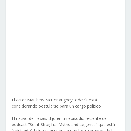
El actor Matthew McConaughey todavía está
considerando postularse para un cargo político.
El nativo de Texas, dijo en un episodio reciente del
podcast "Set‌ ‌it‌ ‌Straight: ‌ ‌Myths‌ ‌and‌ ‌Legends" que está
"midiendo" la idea después de que los miembros de la