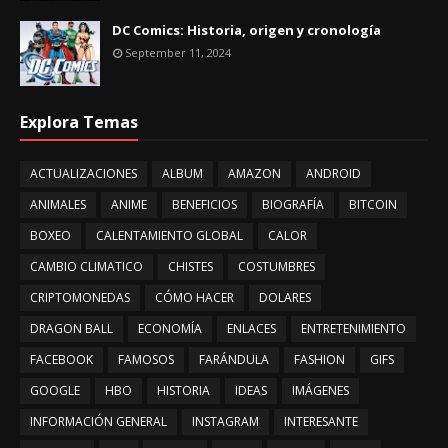
DC Comics: Historia, origen y cronología
September 11, 2024
Explora Temas
ACTUALIZACIONES
ALBUM
AMAZON
ANDROID
ANIMALES
ANIME
BENEFICIOS
BIOGRAFÍA
BITCOIN
BOXEO
CALENTAMIENTO GLOBAL
CALOR
CAMBIO CLIMATICO
CHISTES
COSTUMBRES
CRIPTOMONEDAS
CÓMO HACER
DOLARES
DRAGON BALL
ECONOMÍA
ENLACES
ENTRETENIMIENTO
FACEBOOK
FAMOSOS
FARÁNDULA
FASHION
GIFS
GOOGLE
HBO
HISTORIA
IDEAS
IMÁGENES
INFORMACIÓN GENERAL
INSTAGRAM
INTERESANTE