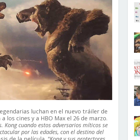
egendarias luchan en el nuevo tráiler de
á a los cines y a HBO Max el 26 de marzo.
s. Kong cuando estos adversarios míticos se
tacular por las edades, con el destino del
psis de la película.
"Kong y sus protectores