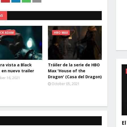
AS
ACK ADAM
HBO MAX
ra vista a Black
Tráiler de la serie de HBO
en nuevo trailer
Max 'House of the
Dragon' (Casa del Dragon)
ber 16, 2021
October 05, 2021
El