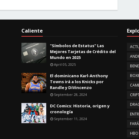
Caliente
Expl
"Símbolos de Estatus" Las
ACTU
Mejores Tarjetas de Crédito del
AND
Mundo en 2025
April 05, 2025
BENE
El dominicano Karl-Anthony
BOX
Towns irá a los Knicks por
CAMB
Randle y DiVincenzo
September 28, 2024
CRI
DRA
DC Comics: Historia, origen y
cronología
ENTR
September 11, 2024
FAR
HBO