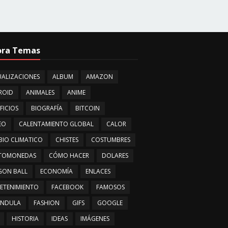
ora Temas
ALIZACIONES
ALBUM
AMAZON
ROID
ANIMALES
ANIME
FICIOS
BIOGRAFÍA
BITCOIN
EO
CALENTAMIENTO GLOBAL
CALOR
IO CLIMATICO
CHISTES
COSTUMBRES
PTOMONEDAS
CÓMO HACER
DOLARES
GON BALL
ECONOMÍA
ENLACES
ETENIMIENTO
FACEBOOK
FAMOSOS
ÁNDULA
FASHION
GIFS
GOOGLE
HISTORIA
IDEAS
IMÁGENES