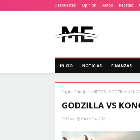
Respuestas
Opinión
Autos
Recetas
INICIO
NOTICIAS
FINANZAS
Página Principal
VIDEOS
GODZILLA VS KONG
GODZILLA VS KONG 
Elias
Enero 24, 2021