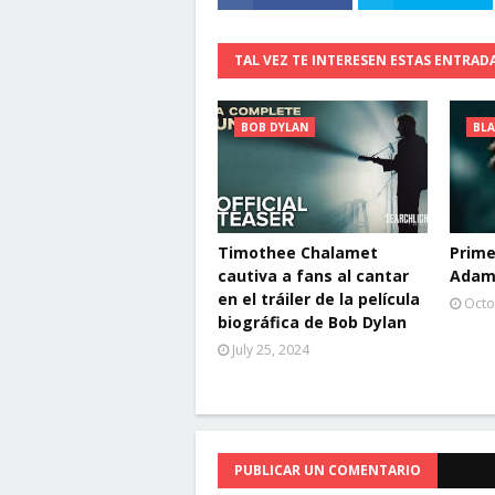
TAL VEZ TE INTERESEN ESTAS ENTRAD
BOB DYLAN
BL
Timothee Chalamet
Prime
cautiva a fans al cantar
Adam 
en el tráiler de la película
Octo
biográfica de Bob Dylan
July 25, 2024
PUBLICAR UN COMENTARIO