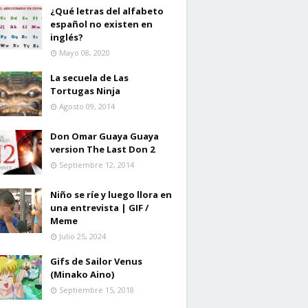
¿Qué letras del alfabeto
español no existen en
inglés?
Mayo 08, 2020
La secuela de Las
Tortugas Ninja
Agosto 09, 2014
Don Omar Guaya Guaya
version The Last Don 2
Septiembre 12, 2014
Niño se ríe y luego llora en
una entrevista | GIF /
Meme
Julio 25, 2024
Gifs de Sailor Venus
(Minako Aino)
Septiembre 15, 2018