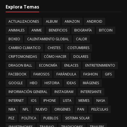
Explora Temas
ACTUALIZACIONES
ALBUM
AMAZON
ANDROID
ANIMALES
ANIME
BENEFICIOS
BIOGRAFÍA
BITCOIN
BOXEO
CALENTAMIENTO GLOBAL
CALOR
CAMBIO CLIMATICO
CHISTES
COSTUMBRES
CRIPTOMONEDAS
CÓMO HACER
DOLARES
DRAGON BALL
ECONOMÍA
ENLACES
ENTRETENIMIENTO
FACEBOOK
FAMOSOS
FARÁNDULA
FASHION
GIFS
GOOGLE
HBO
HISTORIA
IDEAS
IMÁGENES
INFORMACIÓN GENERAL
INSTAGRAM
INTERESANTE
INTERNET
IOS
IPHONE
LISTA
MEMES
NASA
NBA
NFL
NUEVO
ORIGENES
PAN
PELÍCULAS
PEZ
POLÍTICA
PUEBLOS
SISTEMA SOLAR
SMARTPHONES
TRABAJO
TRADICIONES
TRAILERS