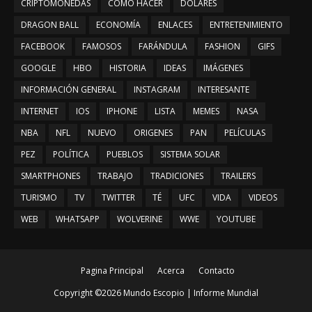
CRIPTOMONEDAS
CÓMO HACER
DOLARES
DRAGON BALL
ECONOMÍA
ENLACES
ENTRETENIMIENTO
FACEBOOK
FAMOSOS
FARÁNDULA
FASHION
GIFS
GOOGLE
HBO
HISTORIA
IDEAS
IMÁGENES
INFORMACIÓN GENERAL
INSTAGRAM
INTERESANTE
INTERNET
IOS
IPHONE
LISTA
MEMES
NASA
NBA
NFL
NUEVO
ORIGENES
PAN
PELÍCULAS
PEZ
POLÍTICA
PUEBLOS
SISTEMA SOLAR
SMARTPHONES
TRABAJO
TRADICIONES
TRAILERS
TURISMO
TV
TWITTER
TÉ
UFC
VIDA
VIDEOS
WEB
WHATSAPP
WOLVERINE
WWE
YOUTUBE
Pagina Principal
Acerca
Contacto
Copyright ©
2026
Mundo Escopio | Informe Mundial