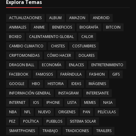
Explora Temas
ACTUALIZACIONES
ALBUM
AMAZON
ANDROID
ANIMALES
ANIME
BENEFICIOS
BIOGRAFÍA
BITCOIN
BOXEO
CALENTAMIENTO GLOBAL
CALOR
CAMBIO CLIMATICO
CHISTES
COSTUMBRES
CRIPTOMONEDAS
CÓMO HACER
DOLARES
DRAGON BALL
ECONOMÍA
ENLACES
ENTRETENIMIENTO
FACEBOOK
FAMOSOS
FARÁNDULA
FASHION
GIFS
GOOGLE
HBO
HISTORIA
IDEAS
IMÁGENES
INFORMACIÓN GENERAL
INSTAGRAM
INTERESANTE
INTERNET
IOS
IPHONE
LISTA
MEMES
NASA
NBA
NFL
NUEVO
ORIGENES
PAN
PELÍCULAS
PEZ
POLÍTICA
PUEBLOS
SISTEMA SOLAR
SMARTPHONES
TRABAJO
TRADICIONES
TRAILERS