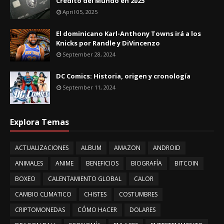
Crédito del Mundo en 2025
April 05, 2025
El dominicano Karl-Anthony Towns irá a los
Knicks por Randle y DiVincenzo
September 28, 2024
DC Comics: Historia, origen y cronología
September 11, 2024
Explora Temas
ACTUALIZACIONES
ALBUM
AMAZON
ANDROID
ANIMALES
ANIME
BENEFICIOS
BIOGRAFÍA
BITCOIN
BOXEO
CALENTAMIENTO GLOBAL
CALOR
CAMBIO CLIMATICO
CHISTES
COSTUMBRES
CRIPTOMONEDAS
CÓMO HACER
DOLARES