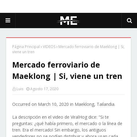
Página Principal
VIDEOS
Mercado ferroviario de Maeklong | Si,
viene un tren
Mercado ferroviario de
Maeklong | Si, viene un tren
Luis
Agosto 17, 2020
Occurred on March 10, 2020 in Maeklong, Tailandia.
La descripción en el video de ViralHog dice: "Si te
preguntas: ¿qué había primero, el mercado o la línea de
tren. Era el mercado! Sin embargo, los antiguos
vendedores no se podían distribuir y ahora usan cada