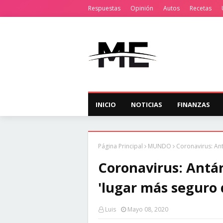
Respuestas
Opinión
Autos
Recetas
INICIO
NOTICIAS
FINANZAS
Página Principal
MUNDO
Coronavirus: Ant
Coronavirus: Antár
'lugar más seguro
Luis
Mayo 08, 2020