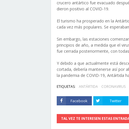
crucero antártico fue evacuado despué
dieron positivo al COVID-19.
El turismo ha prosperado en la Antártid
cada vez más populares. Se esperaban
Sin embargo, las estaciones comenzaron
principios de año, a medida que el vi
fue cerrada posteriormente, con todas l
Y debido a que actualmente está desc
cortada, debería mantenerse así por a
la pandemia de COVID-19, Antártida ha 
ETIQUETAS:
ANTÁRTIDA
CORONAVIRUS
Facebook
Twitter
TAL VEZ TE INTERESEN ESTAS ENTRAD