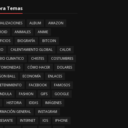
ora Temas
ALIZACIONES
ALBUM
AMAZON
ROID
ANIMALES
ANIME
FICIOS
BIOGRAFÍA
BITCOIN
EO
CALENTAMIENTO GLOBAL
CALOR
IO CLIMATICO
CHISTES
COSTUMBRES
PTOMONEDAS
CÓMO HACER
DOLARES
GON BALL
ECONOMÍA
ENLACES
ETENIMIENTO
FACEBOOK
FAMOSOS
ÁNDULA
FASHION
GIFS
GOOGLE
HISTORIA
IDEAS
IMÁGENES
RMACIÓN GENERAL
INSTAGRAM
RESANTE
INTERNET
IOS
IPHONE