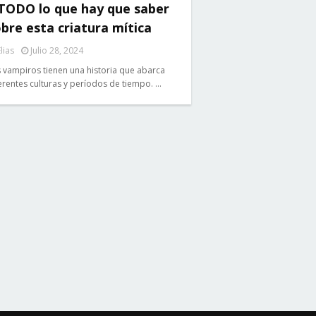
 TODO lo que hay que saber
bre esta criatura mítica
lias
Julio 28, 2024
 vampiros tienen una historia que abarca
erentes culturas y períodos de tiempo. …