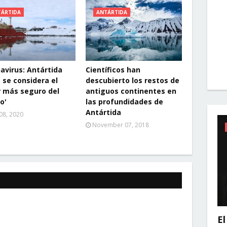
TÁRTIDA
ANTÁRTIDA
avirus: Antártida
Científicos han
 se considera el
descubierto los restos de
r más seguro del
antiguos continentes en
o'
las profundidades de
Antártida
08, 2020
November 07, 2018
El