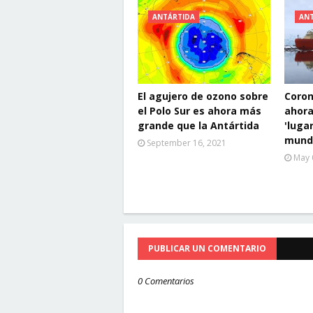
ANTÁRTIDA
AN
El agujero de ozono sobre
Coron
el Polo Sur es ahora más
ahora
grande que la Antártida
'luga
mund
September 16, 2021
May 
PUBLICAR UN COMENTARIO
0 Comentarios