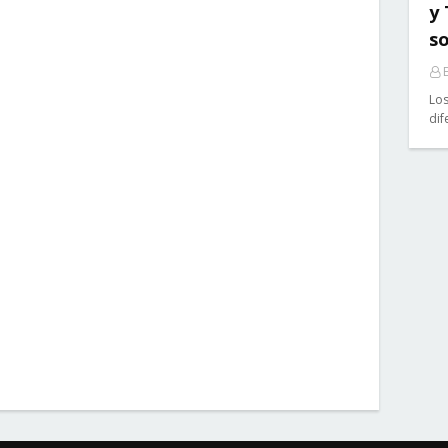
y
so
E
Los
dif