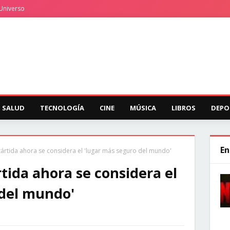
Universo
SALUD
TECNOLOGÍA
CINE
MÚSICA
LIBROS
DEPO
En
ártida ahora se considera el 'lugar más seguro del mundo'
tida ahora se considera el
 del mundo'