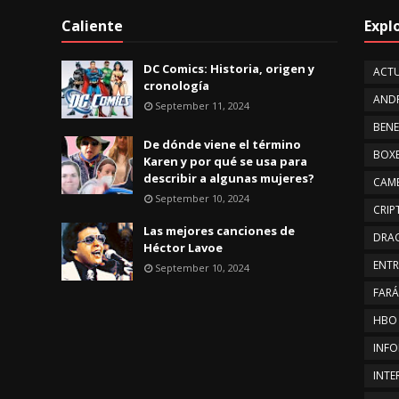
Caliente
Expl
DC Comics: Historia, origen y
ACTU
cronología
AND
September 11, 2024
BENE
De dónde viene el término
BOX
Karen y por qué se usa para
describir a algunas mujeres?
CAMB
September 10, 2024
CRI
Las mejores canciones de
DRA
Héctor Lavoe
ENTR
September 10, 2024
FAR
HBO
INFO
INTE