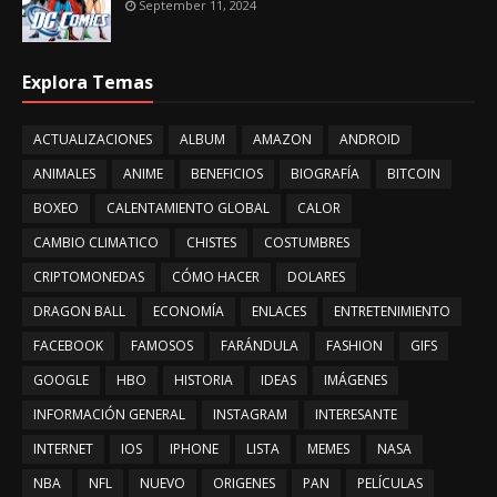
September 11, 2024
Explora Temas
ACTUALIZACIONES
ALBUM
AMAZON
ANDROID
ANIMALES
ANIME
BENEFICIOS
BIOGRAFÍA
BITCOIN
BOXEO
CALENTAMIENTO GLOBAL
CALOR
CAMBIO CLIMATICO
CHISTES
COSTUMBRES
CRIPTOMONEDAS
CÓMO HACER
DOLARES
DRAGON BALL
ECONOMÍA
ENLACES
ENTRETENIMIENTO
FACEBOOK
FAMOSOS
FARÁNDULA
FASHION
GIFS
GOOGLE
HBO
HISTORIA
IDEAS
IMÁGENES
INFORMACIÓN GENERAL
INSTAGRAM
INTERESANTE
INTERNET
IOS
IPHONE
LISTA
MEMES
NASA
NBA
NFL
NUEVO
ORIGENES
PAN
PELÍCULAS