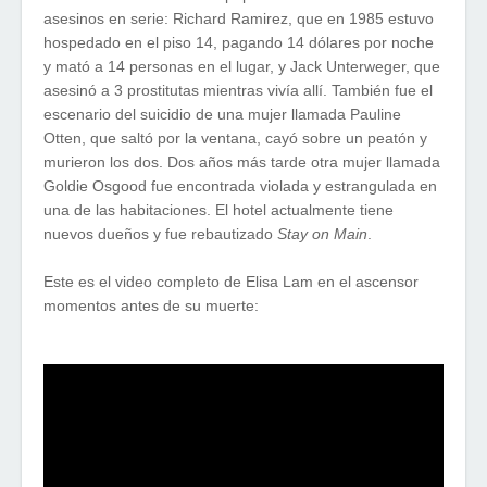
asesinos en serie: Richard Ramirez, que en 1985 estuvo
hospedado en el piso 14, pagando 14 dólares por noche
y mató a 14 personas en el lugar, y Jack Unterweger, que
asesinó a 3 prostitutas mientras vivía allí. También fue el
escenario del suicidio de una mujer llamada Pauline
Otten, que saltó por la ventana, cayó sobre un peatón y
murieron los dos. Dos años más tarde otra mujer llamada
Goldie Osgood fue encontrada violada y estrangulada en
una de las habitaciones. El hotel actualmente tiene
nuevos dueños y fue rebautizado
Stay on Main
.
Este es el video completo de Elisa Lam en el ascensor
momentos antes de su muerte: