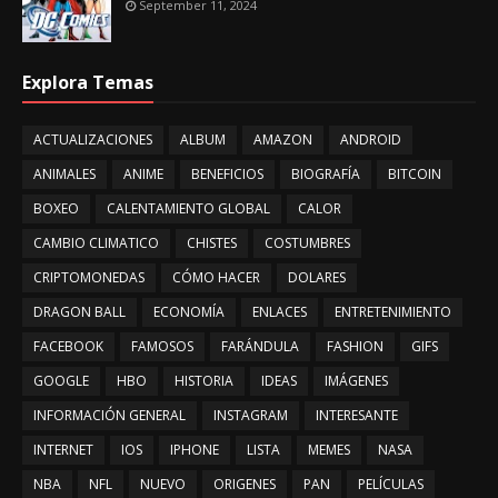
September 11, 2024
Explora Temas
ACTUALIZACIONES
ALBUM
AMAZON
ANDROID
ANIMALES
ANIME
BENEFICIOS
BIOGRAFÍA
BITCOIN
BOXEO
CALENTAMIENTO GLOBAL
CALOR
CAMBIO CLIMATICO
CHISTES
COSTUMBRES
CRIPTOMONEDAS
CÓMO HACER
DOLARES
DRAGON BALL
ECONOMÍA
ENLACES
ENTRETENIMIENTO
FACEBOOK
FAMOSOS
FARÁNDULA
FASHION
GIFS
GOOGLE
HBO
HISTORIA
IDEAS
IMÁGENES
INFORMACIÓN GENERAL
INSTAGRAM
INTERESANTE
INTERNET
IOS
IPHONE
LISTA
MEMES
NASA
NBA
NFL
NUEVO
ORIGENES
PAN
PELÍCULAS