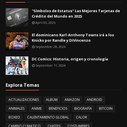
"Símbolos de Estatus" Las Mejores Tarjetas de
Crédito del Mundo en 2025
April 05, 2025
El dominicano Karl-Anthony Towns irá a los
Knicks por Randle y DiVincenzo
September 28, 2024
DC Comics: Historia, origen y cronología
September 11, 2024
Explora Temas
ACTUALIZACIONES
ALBUM
AMAZON
ANDROID
ANIMALES
ANIME
BENEFICIOS
BIOGRAFÍA
BITCOIN
BOXEO
CALENTAMIENTO GLOBAL
CALOR
CAMBIO CLIMATICO
CHISTES
COSTUMBRES