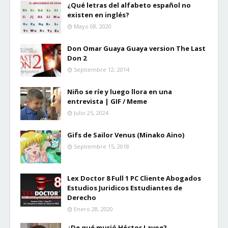
¿Qué letras del alfabeto español no
existen en inglés?
Mayo 08, 2020
Don Omar Guaya Guaya version The Last
Don 2
Septiembre 12, 2014
Niño se ríe y luego llora en una
entrevista | GIF / Meme
Julio 25, 2024
Gifs de Sailor Venus (Minako Aino)
Septiembre 15, 2018
Lex Doctor 8 Full 1 PC Cliente Abogados
Estudios Juridicos Estudiantes de
Derecho
Enero 28, 2020
¿De qué murió Héctor Lavoe?