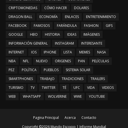
CRIPTOMONEDAS
CÓMO HACER
DOLARES
DRAGON BALL
ECONOMÍA
ENLACES
ENTRETENIMIENTO
FACEBOOK
FAMOSOS
FARÁNDULA
FASHION
GIFS
GOOGLE
HBO
HISTORIA
IDEAS
IMÁGENES
INFORMACIÓN GENERAL
INSTAGRAM
INTERESANTE
INTERNET
IOS
IPHONE
LISTA
MEMES
NASA
NBA
NFL
NUEVO
ORIGENES
PAN
PELÍCULAS
PEZ
POLÍTICA
PUEBLOS
SISTEMA SOLAR
SMARTPHONES
TRABAJO
TRADICIONES
TRAILERS
TURISMO
TV
TWITTER
TÉ
UFC
VIDA
VIDEOS
WEB
WHATSAPP
WOLVERINE
WWE
YOUTUBE
Pagina Principal
Acerca
Contacto
Copyright ©
2026
Mundo Escopio | Informe Mundial