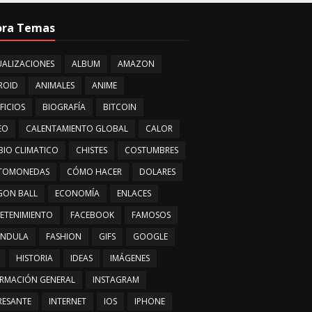
ora Temas
ALIZACIONES
ALBUM
AMAZON
ROID
ANIMALES
ANIME
FICIOS
BIOGRAFÍA
BITCOIN
EO
CALENTAMIENTO GLOBAL
CALOR
IO CLIMATICO
CHISTES
COSTUMBRES
PTOMONEDAS
CÓMO HACER
DOLARES
GON BALL
ECONOMÍA
ENLACES
ETENIMIENTO
FACEBOOK
FAMOSOS
ÁNDULA
FASHION
GIFS
GOOGLE
HISTORIA
IDEAS
IMÁGENES
RMACIÓN GENERAL
INSTAGRAM
RESANTE
INTERNET
IOS
IPHONE