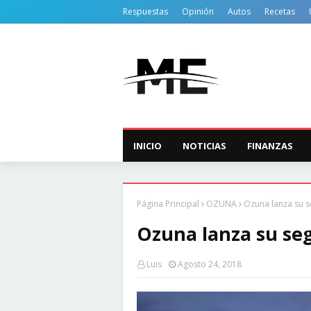
Respuestas
Opinión
Autos
Recetas
INICIO
NOTICIAS
FINANZAS
Página Principal
OZUNA
Ozuna lanza su 
Ozuna lanza su se
Luis
Agosto 24, 2018