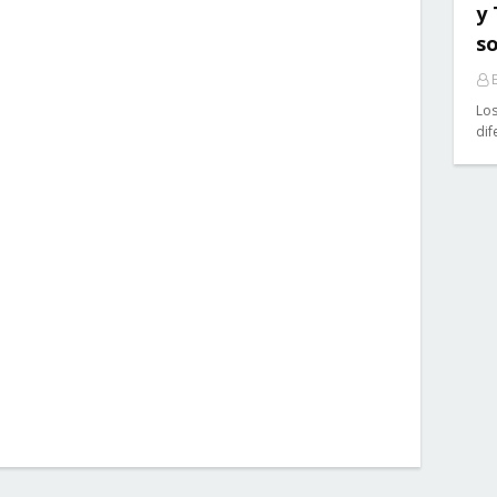
y
so
E
Los
dif