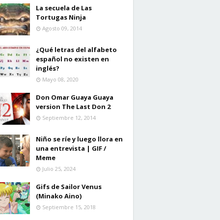
La secuela de Las
Tortugas Ninja
Agosto 09, 2014
¿Qué letras del alfabeto
español no existen en
inglés?
Mayo 08, 2020
Don Omar Guaya Guaya
version The Last Don 2
Septiembre 12, 2014
Niño se ríe y luego llora en
una entrevista | GIF /
Meme
Julio 25, 2024
Gifs de Sailor Venus
(Minako Aino)
Septiembre 15, 2018