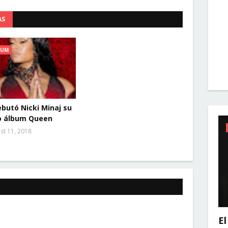
AS
BUM
ebutó Nicki Minaj su
o álbum Queen
st 11, 2018
El