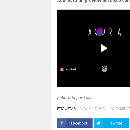
Aqui esta un preview del disco co
Publicado por Luis
ETIQUETAS:
ALBUM
DISCO
LANZAMIEN
Facebook
Twitter