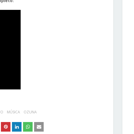
mpleto:
TO
MÚSICA
OZUNA