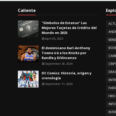
Caliente
Expl
"Símbolos de Estatus" Las
ACTU
Mejores Tarjetas de Crédito del
AND
Mundo en 2025
April 05, 2025
BENE
El dominicano Karl-Anthony
BOX
Towns irá a los Knicks por
CAMB
Randle y DiVincenzo
September 28, 2024
CRI
DRA
DC Comics: Historia, origen y
cronología
ENTR
September 11, 2024
FAR
HBO
INFO
INTE