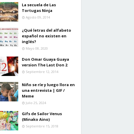
La secuela de Las
Tortugas Ninja
Agosto 09, 2014
¿Qué letras del alfabeto
español no existen en
inglés?
Mayo 08, 2020
Don Omar Guaya Guaya
version The Last Don 2
Septiembre 12, 2014
Niño se ríe y luego llora en
una entrevista | GIF /
Meme
Julio 25, 2024
Gifs de Sailor Venus
(Minako Aino)
Septiembre 15, 2018