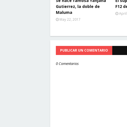
Se hace famosa Yanjana
El sú
Gutierrez, la doble de
F12 d
Maluma
April
May 22, 2017
PUBLICAR UN COMENTARIO
0 Comentarios