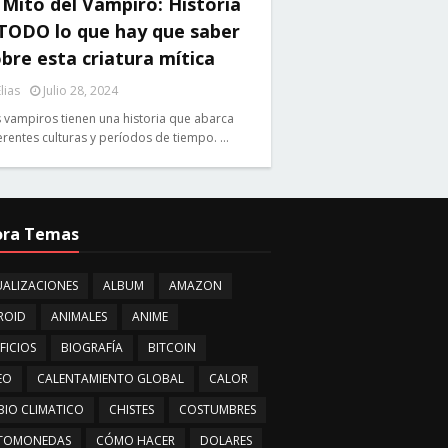
 Mito del Vampiro: Historia
 TODO lo que hay que saber
bre esta criatura mítica
lias
Julio 28, 2024
 vampiros tienen una historia que abarca
erentes culturas y períodos de tiempo. …
ora Temas
ALIZACIONES
ALBUM
AMAZON
ROID
ANIMALES
ANIME
FICIOS
BIOGRAFÍA
BITCOIN
EO
CALENTAMIENTO GLOBAL
CALOR
IO CLIMATICO
CHISTES
COSTUMBRES
PTOMONEDAS
CÓMO HACER
DOLARES