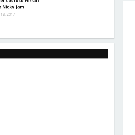
per costoso Ferrari
e Nicky Jam
 18, 2017