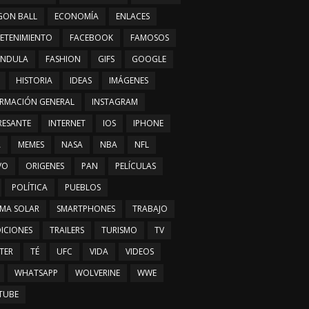
GON BALL
ECONOMÍA
ENLACES
ETENIMIENTO
FACEBOOK
FAMOSOS
ÁNDULA
FASHION
GIFS
GOOGLE
HISTORIA
IDEAS
IMÁGENES
RMACIÓN GENERAL
INSTAGRAM
RESANTE
INTERNET
IOS
IPHONE
A
MEMES
NASA
NBA
NFL
VO
ORIGENES
PAN
PELÍCULAS
POLÍTICA
PUEBLOS
EMA SOLAR
SMARTPHONES
TRABAJO
ICIONES
TRAILERS
TURISMO
TV
TER
TÉ
UFC
VIDA
VIDEOS
WHATSAPP
WOLVERINE
WWE
TUBE