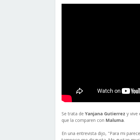
Se trata de
Yanjana Gutierrez
y vive
que la comparen con
Maluma
.
En una entrevista dijo, "Para mi pare
tampoco me disgusta. Me gustan much