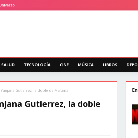
Universo
SALUD
TECNOLOGÍA
CINE
MÚSICA
LIBROS
DEPO
En
 Yanjana Gutierrez, la doble de Maluma
jana Gutierrez, la doble