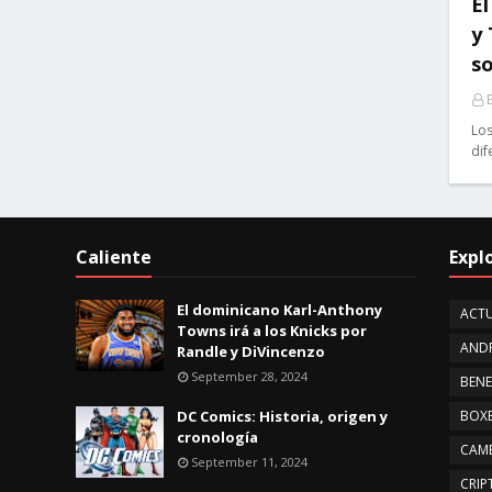
El
y
so
E
Los
dif
Caliente
Expl
El dominicano Karl-Anthony
ACTU
Towns irá a los Knicks por
AND
Randle y DiVincenzo
September 28, 2024
BENE
DC Comics: Historia, origen y
BOX
cronología
CAMB
September 11, 2024
CRI