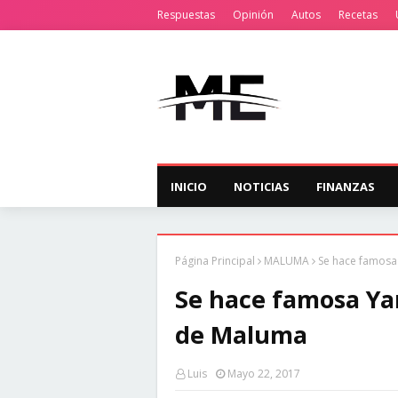
Respuestas
Opinión
Autos
Recetas
INICIO
NOTICIAS
FINANZAS
Página Principal
MALUMA
Se hace famosa
Se hace famosa Yan
de Maluma
Luis
Mayo 22, 2017