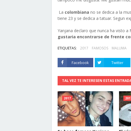
La
colombiana
no se dedica a la mus
tiene 23 y se dedica a tatuar. Segun ex
Yanjana declaro que nunca ha visto a
gustaria encontrarse de frente co
ETIQUETAS:
2017
FAMOSOS
MALUMA
Facebook
Twitter
TAL VEZ TE INTERESEN ESTAS ENTRAD
2017
201