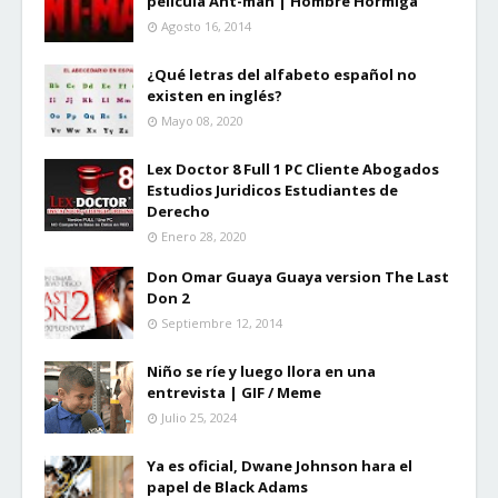
pelicula Ant-man | Hombre Hormiga
Agosto 16, 2014
¿Qué letras del alfabeto español no
existen en inglés?
Mayo 08, 2020
Lex Doctor 8 Full 1 PC Cliente Abogados
Estudios Juridicos Estudiantes de
Derecho
Enero 28, 2020
Don Omar Guaya Guaya version The Last
Don 2
Septiembre 12, 2014
Niño se ríe y luego llora en una
entrevista | GIF / Meme
Julio 25, 2024
Ya es oficial, Dwane Johnson hara el
papel de Black Adams