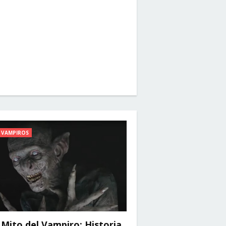
VAMPIROS
 Mito del Vampiro: Historia