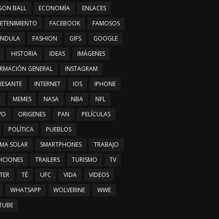
GON BALL
ECONOMÍA
ENLACES
ETENIMIENTO
FACEBOOK
FAMOSOS
ÁNDULA
FASHION
GIFS
GOOGLE
HISTORIA
IDEAS
IMÁGENES
RMACIÓN GENERAL
INSTAGRAM
RESANTE
INTERNET
IOS
IPHONE
A
MEMES
NASA
NBA
NFL
VO
ORIGENES
PAN
PELÍCULAS
POLÍTICA
PUEBLOS
EMA SOLAR
SMARTPHONES
TRABAJO
ICIONES
TRAILERS
TURISMO
TV
TER
TÉ
UFC
VIDA
VIDEOS
WHATSAPP
WOLVERINE
WWE
TUBE