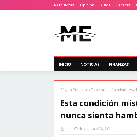
Respuestas
Opinión
Autos
Recetas
INICIO
NOTICIAS
FINANZAS
Página Principal
Esta condición misteriosa
Esta condición mis
nunca sienta hamb
Luis
Noviembre 28, 2014