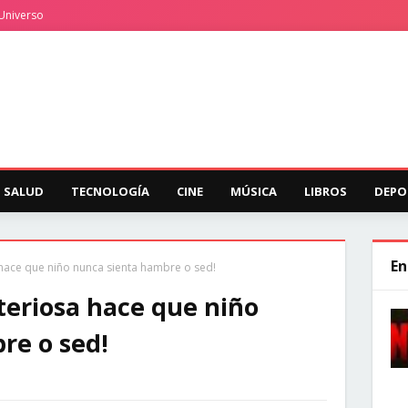
Universo
SALUD
TECNOLOGÍA
CINE
MÚSICA
LIBROS
DEPO
En
 hace que niño nunca sienta hambre o sed!
teriosa hace que niño
re o sed!