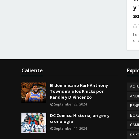
y
so
E
Los
dif
Caliente
Expl
El dominicano Karl-Anthony
ACTU
Towns irá a los Knicks por
AND
Randle y DiVincenzo
September 28, 2024
BENE
DC Comics: Historia, origen y
BOX
cronología
CAMB
September 11, 2024
CRI