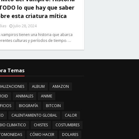
 TODO lo que hay que saber
bre esta criatura mítica
lias
Julio 28, 2024
 vampiros tienen una historia que abarca
erentes culturas y períodos de tiempo. …
ora Temas
ALIZACIONES
ALBUM
AMAZON
ROID
ANIMALES
ANIME
FICIOS
BIOGRAFÍA
BITCOIN
EO
CALENTAMIENTO GLOBAL
CALOR
IO CLIMATICO
CHISTES
COSTUMBRES
PTOMONEDAS
CÓMO HACER
DOLARES