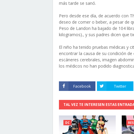
más tarde se sanó.
Pero desde ese día, de acuerdo con T
deseo de comer o beber, a pesar de qu
Peso de Landon ha bajado de 104 libras
kilogramos)., y sus padres dicen que 
El niño ha tenido pruebas médicas y ci
encontrar la causa de su condición de 
escáneres cerebrales, imagen abdominal
los médicos no han podido diagnostica
Facebook
Twitter
TAL VEZ TE INTERESEN ESTAS ENTRAD
DC
RES