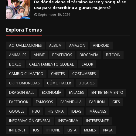
De dónde viene el término Karen y por qué se
usa para describir a algunas mujeres?
September 10, 2024
Explora Temas
ACTUALIZACIONES
ALBUM
AMAZON
ANDROID
ANIMALES
ANIME
BENEFICIOS
BIOGRAFÍA
BITCOIN
BOXEO
CALENTAMIENTO GLOBAL
CALOR
CAMBIO CLIMATICO
CHISTES
COSTUMBRES
CRIPTOMONEDAS
CÓMO HACER
DOLARES
DRAGON BALL
ECONOMÍA
ENLACES
ENTRETENIMIENTO
FACEBOOK
FAMOSOS
FARÁNDULA
FASHION
GIFS
GOOGLE
HBO
HISTORIA
IDEAS
IMÁGENES
INFORMACIÓN GENERAL
INSTAGRAM
INTERESANTE
INTERNET
IOS
IPHONE
LISTA
MEMES
NASA