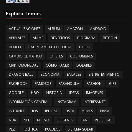
Explora Temas
ACTUALIZACIONES
ALBUM
AMAZON
ANDROID
ANIMALES
ANIME
BENEFICIOS
BIOGRAFÍA
BITCOIN
BOXEO
CALENTAMIENTO GLOBAL
CALOR
CAMBIO CLIMATICO
CHISTES
COSTUMBRES
CRIPTOMONEDAS
CÓMO HACER
DOLARES
DRAGON BALL
ECONOMÍA
ENLACES
ENTRETENIMIENTO
FACEBOOK
FAMOSOS
FARÁNDULA
FASHION
GIFS
GOOGLE
HBO
HISTORIA
IDEAS
IMÁGENES
INFORMACIÓN GENERAL
INSTAGRAM
INTERESANTE
INTERNET
IOS
IPHONE
LISTA
MEMES
NASA
NBA
NFL
NUEVO
ORIGENES
PAN
PELÍCULAS
PEZ
POLÍTICA
PUEBLOS
SISTEMA SOLAR